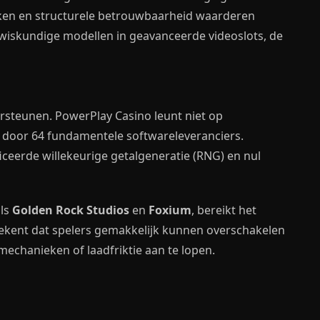
erken en structurele betrouwbaarheid waarderen
 wiskundige modellen in geavanceerde videoslots, de
dersteunen. PowerPlay Casino leunt niet op
n door 64 fundamentele softwareleveranciers.
ceerde willekeurige getalgeneratie (RNG) en nul
als
Golden Rock Studios
en
Foxium
, bereikt het
tekent dat spelers gemakkelijk kunnen overschakelen
chanieken of laadfriktie aan te lopen.