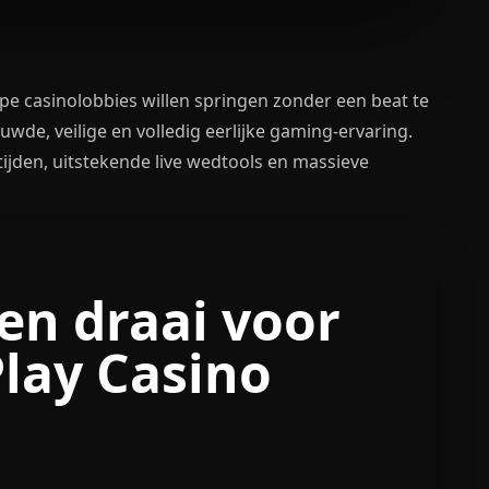
e casinolobbies willen springen zonder een beat te
ouwde, veilige en volledig eerlijke gaming-ervaring.
ijden, uitstekende live wedtools en massieve
 en draai voor
lay Casino