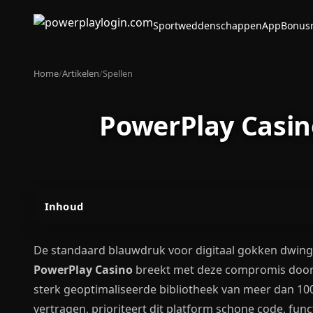
Sportweddenschappen
App
Bonus
Home
/
Artikelen
/
Spellen
PowerPlay Casin
Inhoud
De standaard blauwdruk voor digitaal gokken dwing
PowerPlay Casino
breekt met deze compromis door 
sterk geoptimaliseerde bibliotheek van meer dan 100
vertragen, prioriteert dit platform schone code, fu