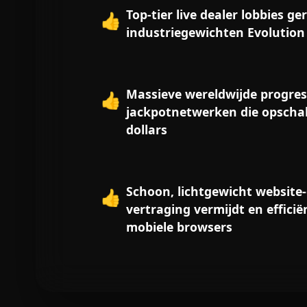
Top-tier live dealer lobbies g
👍
industriegewichten Evolution
Massieve wereldwijde progres
👍
jackpotnetwerken die opschal
dollars
Schoon, lichtgewicht website
👍
vertraging vermijdt en effici
mobiele browsers